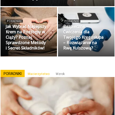
PORADNIKI
PORADNIKI
Jak Wybrać Najlepszy
Bezpieczne
Krem na Rozstępy w
Ćwiczenia dla
Ciąży? Poznaj
Twojego Kręgosłupa
Sprawdzone Metody
– Rozwiązanie na
i Secret Składników!
Rwę Kulszową?
PORADNIKI
Macierzyństwo
Wzrok