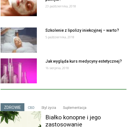
23 października, 2018
Szkolenie z lipolizy iniekcyjnej – warto?
5 października, 2018
Jak wygląda kurs medycyny estetycznej?
16 sierpnia, 2018
ZDROWIE
CBD
Styl życia
Suplementacja
Białko konopne i jego
zastosowanie