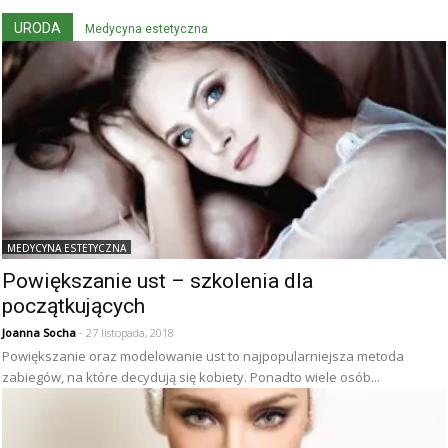
URODA
Medycyna estetyczna
MEDYCYNA ESTETYCZNA
Powiększanie ust – szkolenia dla
początkujących
Joanna Socha
- 27 listopada, 2018
Powiększanie oraz modelowanie ust to najpopularniejsza metoda
zabiegów, na które decydują się kobiety. Ponadto wiele osób...