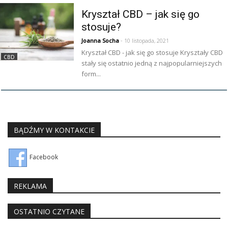
Kryształ CBD – jak się go
stosuje?
Joanna Socha
- 10 listopada, 2021
Kryształ CBD - jak się go stosuje Kryształy CBD
CBD
stały się ostatnio jedną z najpopularniejszych
form...
BĄDŹMY W KONTAKCIE
Facebook
REKLAMA
OSTATNIO CZYTANE