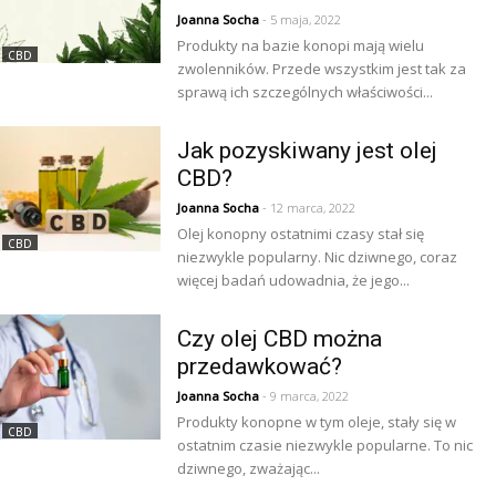
Joanna Socha
- 5 maja, 2022
Produkty na bazie konopi mają wielu
CBD
zwolenników. Przede wszystkim jest tak za
sprawą ich szczególnych właściwości...
Jak pozyskiwany jest olej
CBD?
Joanna Socha
- 12 marca, 2022
Olej konopny ostatnimi czasy stał się
CBD
niezwykle popularny. Nic dziwnego, coraz
więcej badań udowadnia, że jego...
Czy olej CBD można
przedawkować?
Joanna Socha
- 9 marca, 2022
Produkty konopne w tym oleje, stały się w
CBD
ostatnim czasie niezwykle popularne. To nic
dziwnego, zważając...