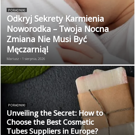
PORADNIKI
Odkryj Sekrety Karmienia
Noworodka – Twoja Nocna
Zmiana Nie Musi Być
Męczarnią!
Mariusz - 1 sierpnia, 2026
PORADNIKI
Unveiling the Secret: How to
Choose the Best Cosmetic
Tubes Suppliers in Europe?