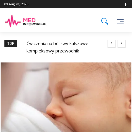
Skip
09 August, 2026
to
content
cznij rok w
Ćwiczenia na ból rwy kulszowej:
Soczewki kolo
TOP
kompleksowy przewodnik
uwagę?