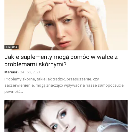
URODA
Jakie suplementy mogą pomóc w walce z
problemami skórnymi?
Mariusz
- 24 lipca, 2023
Problemy skórne, takie jak trądzik, przesuszenie, czy
zaczerwienienie, mogą znacząco wpływać na nasze samopoczucie i
pewność...