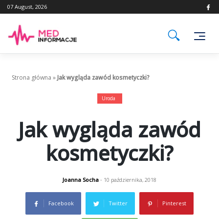
Skip
07 August, 2026
to
content
Strona główna
»
Jak wygląda zawód kosmetyczki?
Uroda
Jak wygląda zawód
kosmetyczki?
Joanna Socha
- 10 października, 2018
Facebook
Twitter
Pinterest