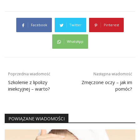
Facebook
Twitter
Pinterest
WhatsApp
Nawigacja
Poprzednia wiadomość
Następna wiadomość
wpisu
Szkolenie z lipolizy
Zmęczone oczy – jak im
iniekcyjnej – warto?
pomóc?
POWIĄZANE WIADOMOŚCI