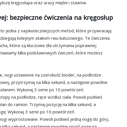
ozę kręgosłupa oraz urazy mięśni i stawów.
ej: bezpieczne ćwiczenia na kręgosłup
to jedna z najskuteczniejszych metod, które przywracają
pobiegają kolejnym atakom rwu kulszowego. Te ćwiczenia
ucha, które są kluczowe dla utrzymania poprawnej
dstawiamy kilka podstawowych ćwiczeń, które możesz
te, nogi ustawione na szerokość bioder, na podłodze.
iowej, przytrzymaj na kilka sekund, a następnie powólne
kolanem. Wykonaj 3 serie po 10 powtórzeń.
 stopy na podłodze, ręce wzdłuż ciała. Powoli podnieś
olan do ramion. Trzymaj pozycję na kilka sekund, a
ogę. Wykonaj 3 serie po 10 powtórzeń.
 nogi wyprostowane. Powoli podnieś jedną nogę do góry,
 kilka sekund, a następnie powólne opuść nogę na