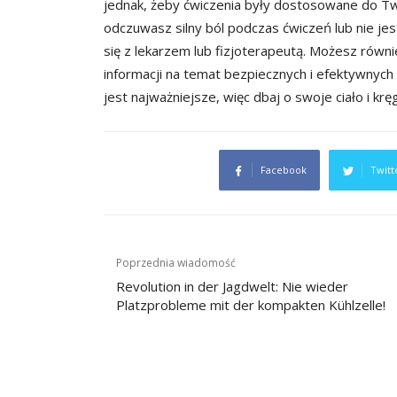
jednak, żeby ćwiczenia były dostosowane do Twoj
odczuwasz silny ból podczas ćwiczeń lub nie jes
się z lekarzem lub fizjoterapeutą. Możesz równ
informacji na temat bezpiecznych i efektywnych
jest najważniejsze, więc dbaj o swoje ciało i krę
Facebook
Twitt
Nawigacja
Poprzednia wiadomość
wpisu
Revolution in der Jagdwelt: Nie wieder
Platzprobleme mit der kompakten Kühlzelle!