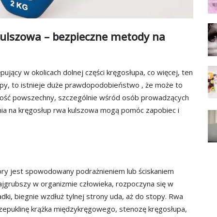
kulszowa – bezpieczne metody na
pujący w okolicach dolnej części kręgosłupa, co więcej, ten
topy, to istnieje duże prawdopodobieństwo , że może to
 dość powszechny, szczególnie wśród osób prowadzących
enia na kręgosłup rwa kulszowa mogą pomóc zapobiec i
tóry jest spowodowany podrażnieniem lub ściskaniem
ajgrubszy w organizmie człowieka, rozpoczyna się w
dki, biegnie wzdłuż tylnej strony uda, aż do stopy. Rwa
zepuklinę krążka międzykręgowego, stenozę kręgosłupa,