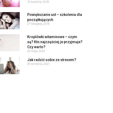
10 kwietnia, 2018
Powiększanie ust – szkolenia dla
początkujących
27 listopada, 2018
Kroplówki witaminowe – czym
są? Kto najczęściej je przyjmuje?
Czy warto?
26 maja, 2023
Jak radzić sobie ze stresem?
30 września, 2021