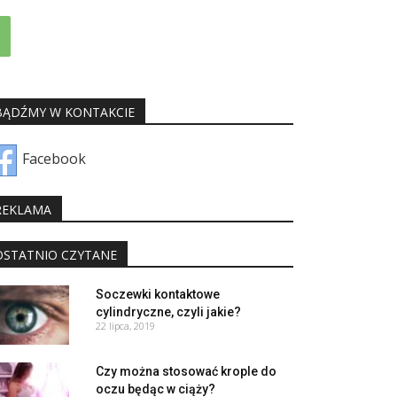
BĄDŹMY W KONTAKCIE
Facebook
REKLAMA
OSTATNIO CZYTANE
Soczewki kontaktowe
cylindryczne, czyli jakie?
22 lipca, 2019
Czy można stosować krople do
oczu będąc w ciąży?