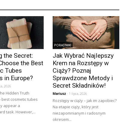
PORADNIKI
g the Secret:
Jak Wybrać Najlepszy
Choose the Best
Krem na Rozstępy w
c Tubes
Ciąży? Poznaj
s in Europe?
Sprawdzone Metody i
Secret Składników!
ca, 2026
the Hidden Truth
Mariusz
- 1 lipca, 2026
 best cosmetic tubes
Rozstępy w ciąży – jak im zapobiec?
ay appear a
Na etapie ciąży, który jest
rd task. However,...
niezapomnianym i radosnym
okresem...