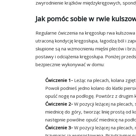
zwyrodnienie krążków międzykręgowych, spondyl
Jak pomóc sobie w rwie kulszow
Regularne ćwiczenia na kręgosłup rwa kulszowa 
utraconą kondycję kręgosłupa, łagodzą ból i za
skupione są na wzmocnieniu mięśni pleców i brz
postawy i odciążenia kręgosłupa. Poniżej prze
bezpiecznie wykonywać w domu:
Ćwiczenie 1-
Leżąc na plecach, kolana zgię
Powoli podnieś jedno kolano do klatki piers
opuść nogę na podłogę. Powtórz z drugim 
Ćwiczenie 2-
W pozycji leżącej na plecach,
miednicę do góry, tworząc linię prostą od k
następnie powólne opuść miednicę na podł
Ćwiczenie 3-
W pozycji leżącej na plecach,
trzymając ją wyprostowaną. Przytrzymaj na