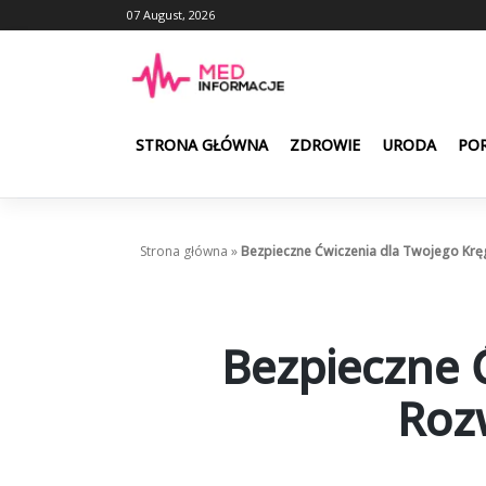
Skip
07 August, 2026
to
content
STRONA GŁÓWNA
ZDROWIE
URODA
POR
Strona główna
»
Bezpieczne Ćwiczenia dla Twojego Krę
Bezpieczne 
Roz