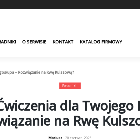
ADNIKI
O SERWISIE
KONTAKT
KATALOG FIRMOWY
gosłupa – Rozwiązanie na Rwę Kulszową?
Poradniki
Ćwiczenia dla Twojego 
wiązanie na Rwę Kulsz
Mariusz
- 20 czerwca, 2026