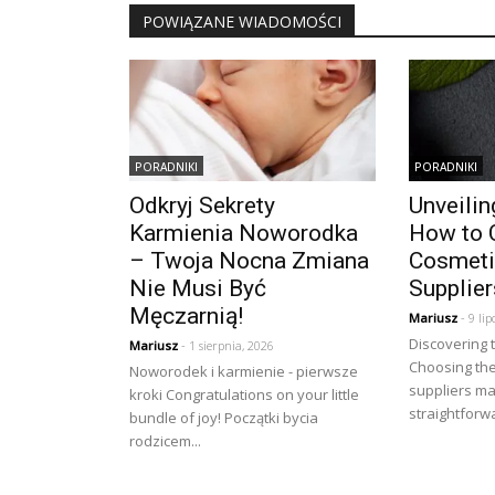
POWIĄZANE WIADOMOŚCI
PORADNIKI
PORADNIKI
Odkryj Sekrety
Unveilin
Karmienia Noworodka
How to 
– Twoja Nocna Zmiana
Cosmeti
Nie Musi Być
Supplier
Męczarnią!
Mariusz
- 9 lip
Discovering 
Mariusz
- 1 sierpnia, 2026
Choosing the
Noworodek i karmienie - pierwsze
suppliers m
kroki Congratulations on your little
straightforwa
bundle of joy! Początki bycia
rodzicem...