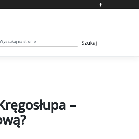
Kręgosłupa –
ową?