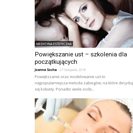
MEDYCYNA ESTETYCZNA
Powiększanie ust – szkolenia dla
początkujących
Joanna Socha
- 27 listopada, 2018
Powiększanie oraz modelowanie ust to
najpopularniejsza metoda zabiegów, na które decydu
się kobiety. Ponadto wiele osób...