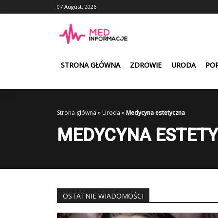
Skip
07 August, 2026
to
content
STRONA GŁÓWNA
ZDROWIE
URODA
POR
Strona główna
»
Uroda
»
Medycyna estetyczna
MEDYCYNA ESTET
OSTATNIE WIADOMOŚCI