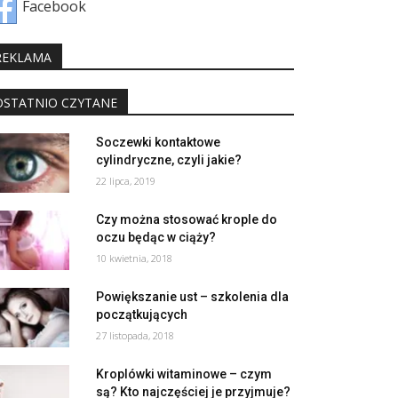
Facebook
REKLAMA
OSTATNIO CZYTANE
Soczewki kontaktowe
cylindryczne, czyli jakie?
22 lipca, 2019
Czy można stosować krople do
oczu będąc w ciąży?
10 kwietnia, 2018
Powiększanie ust – szkolenia dla
początkujących
27 listopada, 2018
Kroplówki witaminowe – czym
są? Kto najczęściej je przyjmuje?