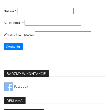
Nazwa
*
Adres email
*
Witryna internetowa
BĄDŹMY W KONTAKCIE
Facebook
REKLAMA