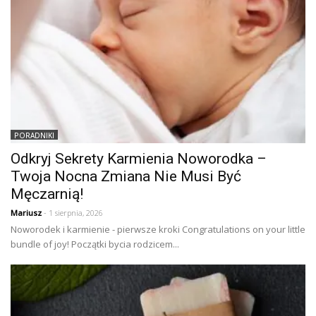
PORADNIKI
Odkryj Sekrety Karmienia Noworodka –
Twoja Nocna Zmiana Nie Musi Być
Męczarnią!
Mariusz
- 1 sierpnia, 2026
Noworodek i karmienie - pierwsze kroki Congratulations on your little
bundle of joy! Początki bycia rodzicem...