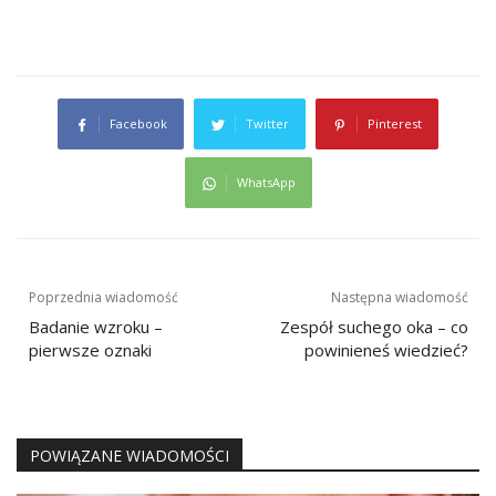
Facebook
Twitter
Pinterest
WhatsApp
Nawigacja
Poprzednia wiadomość
Następna wiadomość
wpisu
Badanie wzroku –
Zespół suchego oka – co
pierwsze oznaki
powinieneś wiedzieć?
POWIĄZANE WIADOMOŚCI