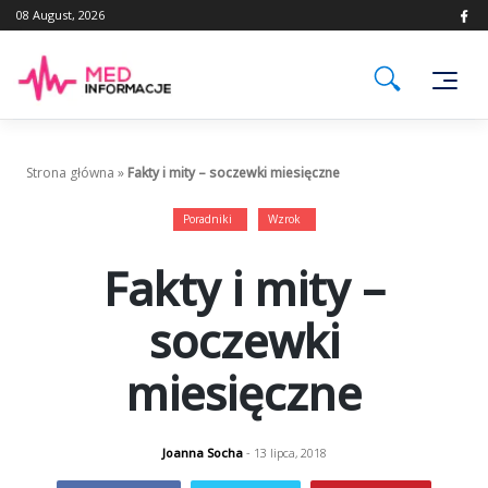
Skip
08 August, 2026
to
content
Strona główna
»
Fakty i mity – soczewki miesięczne
Poradniki
Wzrok
Fakty i mity –
soczewki
miesięczne
Joanna Socha
- 13 lipca, 2018