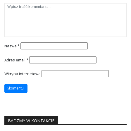
Nazwa
*
Adres email
*
Witryna internetowa
BĄDŹMY W KONTAKCIE