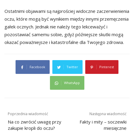
Ostatnimi objawami są najprościej widoczne zaczerwienienia
oczu, które mogą być wynikiem między innymi przemęczenia
gałek ocznych. Jednak nie należy tego lekceważyć i
pozostawiać samemu sobie, gdyż późniejsze skutki mogą
okazać poważniejsze i katastrofalne dla Twojego zdrowia.
Facebook
Twitter
Pinterest
WhatsApp
Nawigacja
Poprzednia wiadomość
Następna wiadomość
wpisu
Na co zwrócić uwagę przy
Fakty i mity – soczewki
zakupie kropli do oczu?
miesięczne