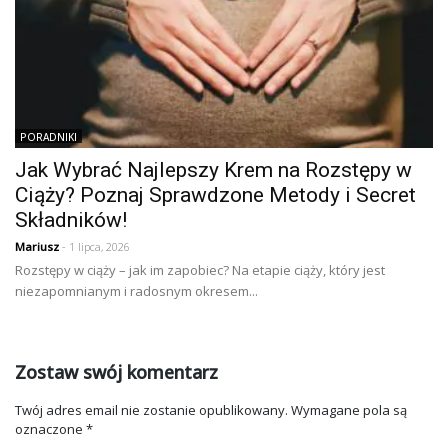
PORADNIKI
Jak Wybrać Najlepszy Krem na Rozstępy w
Ciąży? Poznaj Sprawdzone Metody i Secret
Składników!
Mariusz
- 1 lipca, 2026
Rozstępy w ciąży – jak im zapobiec? Na etapie ciąży, który jest
niezapomnianym i radosnym okresem...
Zostaw swój komentarz
Twój adres email nie zostanie opublikowany.
Wymagane pola są
oznaczone
*