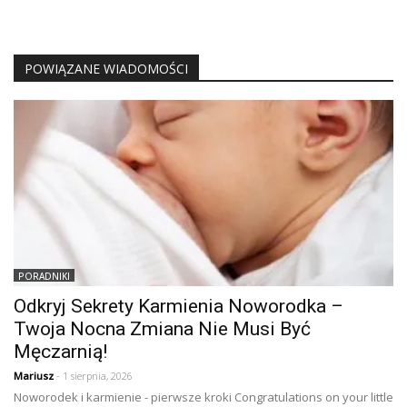
POWIĄZANE WIADOMOŚCI
PORADNIKI
Odkryj Sekrety Karmienia Noworodka –
Twoja Nocna Zmiana Nie Musi Być
Męczarnią!
Mariusz
- 1 sierpnia, 2026
Noworodek i karmienie - pierwsze kroki Congratulations on your little