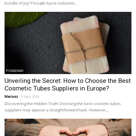
bundle of joy! Początki bycia rodzicem...
PORADNIKI
Unveiling the Secret: How to Choose the Best
Cosmetic Tubes Suppliers in Europe?
Mariusz
- 9 lipca, 2026
Discovering the Hidden Truth Choosing the best cosmetic tubes
suppliers may appear a straightforward task. However,...