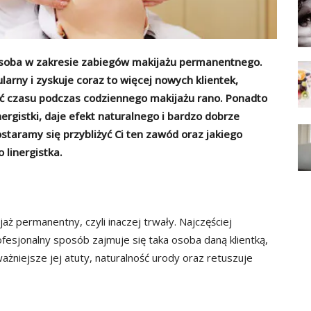
a osoba w zakresie zabiegów makijażu permanentnego.
arny i zyskuje coraz to więcej nowych klientek,
ść czasu podczas codziennego makijażu rano. Ponadto
ergistki, daje efekt naturalnego i bardzo dobrze
taramy się przybliżyć Ci ten zawód oraz jakiego
 linergistka.
aż permanentny, czyli inaczej trwały. Najczęściej
ofesjonalny sposób zajmuje się taka osoba daną klientką,
żniejsze jej atuty, naturalność urody oraz retuszuje