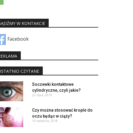
BĄDŹMY W KONTAKCIE
Facebook
REKLAMA
OSTATNIO CZYTANE
Soczewki kontaktowe
cylindryczne, czyli jakie?
22 lipca, 2019
Czy można stosować krople do
oczu będąc w ciąży?
10 kwietnia, 2018