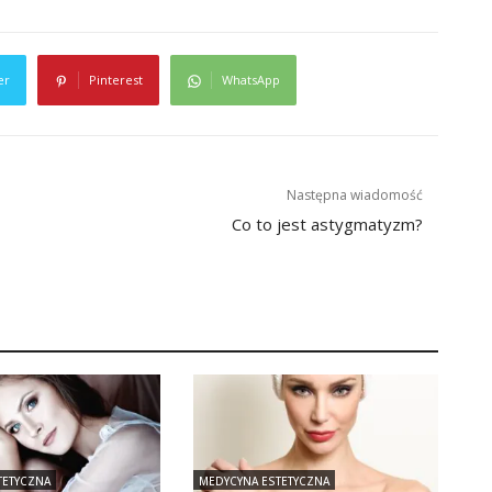
er
Pinterest
WhatsApp
Następna wiadomość
Co to jest astygmatyzm?
TETYCZNA
MEDYCYNA ESTETYCZNA