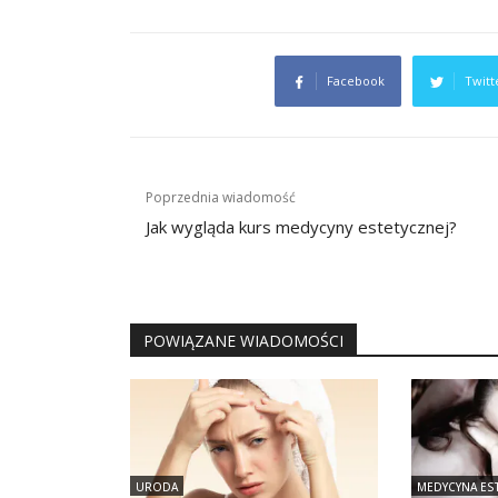
Facebook
Twitt
Nawigacja
Poprzednia wiadomość
wpisu
Jak wygląda kurs medycyny estetycznej?
POWIĄZANE WIADOMOŚCI
URODA
MEDYCYNA ES