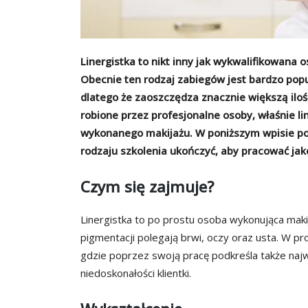
Linergistka to nikt inny jak wykwalifikowan
Obecnie ten rodzaj zabiegów jest bardzo popul
dlatego że zaoszczędza znacznie większą ilo
robione przez profesjonalne osoby, właśnie lin
wykonanego makijażu. W poniższym wpisie pos
rodzaju szkolenia ukończyć, aby pracować jako
Czym się zajmuje?
Linergistka to po prostu osoba wykonująca makij
pigmentacji polegają brwi, oczy oraz usta. W pr
gdzie poprzez swoją pracę podkreśla także najwa
niedoskonałości klientki.