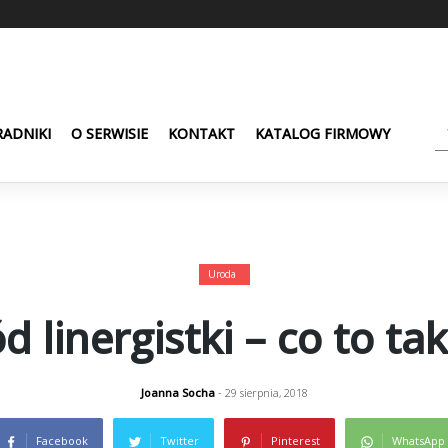
ADNIKI
O SERWISIE
KONTAKT
KATALOG FIRMOWY
Uroda
 linergistki – co to ta
Joanna Socha
- 29 sierpnia, 2018
Facebook
Twitter
Pinterest
WhatsApp