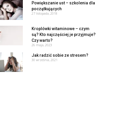
Powiększanie ust – szkolenia dla
początkujących
27 listopada, 2018
Kroplówki witaminowe – czym
są? Kto najczęściej je przyjmuje?
Czy warto?
26 maja, 2023
Jak radzić sobie ze stresem?
30 września, 2021