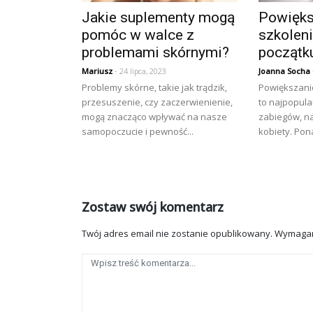
Jakie suplementy mogą
Powięks
pomóc w walce z
szkoleni
problemami skórnymi?
początk
Mariusz
- 24 lipca, 2023
Joanna Socha
Problemy skórne, takie jak trądzik,
Powiększani
przesuszenie, czy zaczerwienienie,
to najpopul
mogą znacząco wpływać na nasze
zabiegów, na
samopoczucie i pewność...
kobiety. Pon
Zostaw swój komentarz
Twój adres email nie zostanie opublikowany.
Wymagan