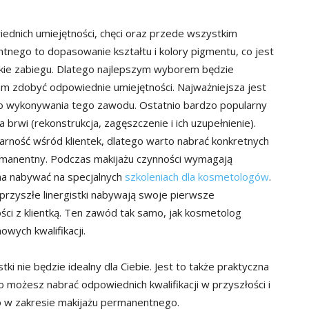
nich umiejętności, chęci oraz przede wszystkim
tnego to dopasowanie kształtu i kolory pigmentu, co jest
kie zabiegu. Dlatego najlepszym wyborem będzie
m zdobyć odpowiednie umiejętności. Najważniejsza jest
do wykonywania tego zawodu. Ostatnio bardzo popularny
ja brwi (rekonstrukcja, zagęszczenie i ich uzupełnienie).
arność wśród klientek, dlatego warto nabrać konkretnych
rmanentny. Podczas makijażu czynności wymagają
żna nabywać na specjalnych
szkoleniach dla kosmetologów
.
ie przyszłe linergistki nabywają swoje pierwsze
ści z klientką. Ten zawód tak samo, jak kosmetolog
owych kwalifikacji.
ki nie będzie idealny dla Ciebie. Jest to także praktyczna
o możesz nabrać odpowiednich kwalifikacji w przyszłości i
o w zakresie makijażu permanentnego.