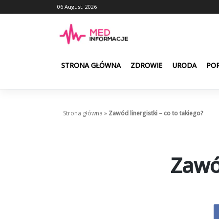
Skip
06 August, 2026
to
content
STRONA GŁÓWNA
ZDROWIE
URODA
POR
Strona główna
»
Zawód linergistki – co to takiego?
Zawód