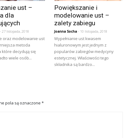
zanie ust –
Powiększanie i
a dla
modelowanie ust –
ujących
zalety zabiegu
- 27 listopada, 2018
Joanna Socha
- 10 listopada, 2018
e oraz modelowanie ust
Wypełnianie ust kwasem
arniejsza metoda
hialuronowym jest jednym z
 które decydują się
popularów zabiegów medycyny
adto wiele osób...
estetycznej. Właściwości tego
składnika są bardzo...
e pola są oznaczone
*