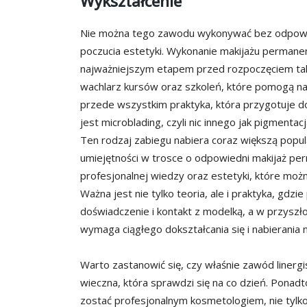
Wykształcenie
Nie można tego zawodu wykonywać bez odpowied
poczucia estetyki. Wykonanie makijażu permanen
najważniejszym etapem przed rozpoczęciem ta
wachlarz kursów oraz szkoleń, które pomogą na
przede wszystkim praktyka, która przygotuje 
jest microblading, czyli nic innego jak pigmentac
Ten rodzaj zabiegu nabiera coraz większą popul
umiejętności w trosce o odpowiedni makijaż pe
profesjonalnej wiedzy oraz estetyki, które mo
Ważna jest nie tylko teoria, ale i praktyka, gdz
doświadczenie i kontakt z modelką, a w przyszło
wymaga ciągłego dokształcania się i nabierania n
Warto zastanowić się, czy właśnie zawód linergist
wieczna, która sprawdzi się na co dzień. Ponadt
zostać profesjonalnym kosmetologiem, nie tylk