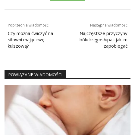
Nawigacja
Poprzednia wiadomość
Następna wiadomość
wpisu
Czy można ćwiczyć na
Najczęstsze przyczyny
siłowni mając rwę
bólu kręgosłupa i jak im
kulszową?
zapobiegać
POWIĄZANE WIADOMOŚCI