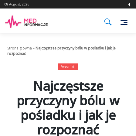
Skip
08 August, 2026
to
content
Strona główna
»
Najczęstsze przyczyny bólu w pośladku i jak je
rozpoznać
Poradniki
Najczęstsze
przyczyny bólu w
pośladku i jak je
rozpoznać