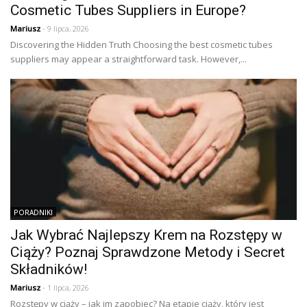
Cosmetic Tubes Suppliers in Europe?
Mariusz
- 9 lipca, 2026
Discovering the Hidden Truth Choosing the best cosmetic tubes
suppliers may appear a straightforward task. However,...
PORADNIKI
Jak Wybrać Najlepszy Krem na Rozstępy w
Ciąży? Poznaj Sprawdzone Metody i Secret
Składników!
Mariusz
- 1 lipca, 2026
Rozstępy w ciąży – jak im zapobiec? Na etapie ciąży, który jest